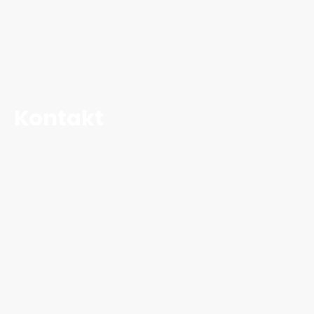
Jürgen Grewe
Kontakt
Name
*
Nachricht